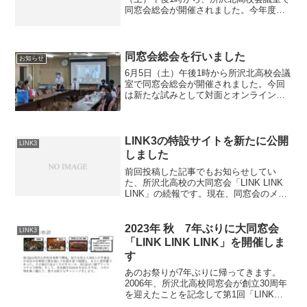
同窓会総会が開催されました。今年度の
同窓会理事会では小野副会長が議事進行
を務め、下記の議案を取り扱いました。
１号議案 2025（令和7）年度 事業報告２
号議案 2...
同窓会総会を行いました
お知らせ
6月5日（土）午後1時から所沢北高校会議
室で同窓会総会が開催されました。今回
は新たな試みとして対面とオンラインを
組み合わせたハイブリッド方式での開催
となりました。しかしながら、会場のネ
ット環境の不調により、オンライン参加
の皆様には多大なるご...
LINK3の特設サイトを新たに公開
LINK3
しました
前回投稿した記事でもお知らせしてい
た、所沢北高校の大同窓会「LINK LINK
LINK」の続報です。現在、同窓会のメン
バーで協力しながら同窓会の開催に向け
て日々ミーティングなどの活動を行って
います。そのような活動の中、イベント
2023年 秋 7年ぶりに大同窓会
LINK3
が徐々に具体...
「LINK LINK LINK」を開催しま
す
あのお祭りが7年ぶりに帰ってきます。
2006年、所沢北高校同窓会が創立30周年
を迎えたことを記念して第1回「LINK
LINK LINK」を所沢北高校体育館で開催