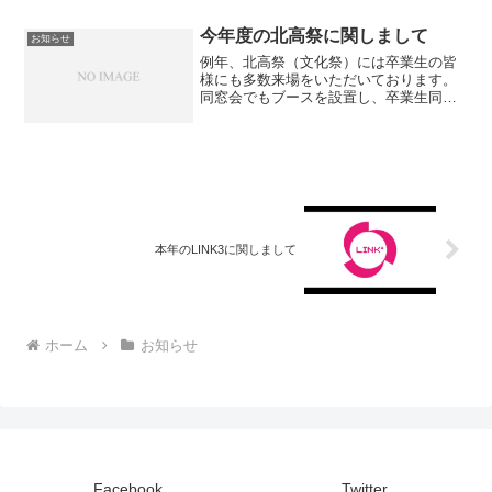
しました。所北生が世代を越えて
「LINK」してほしいという思いから生ま
今年度の北高祭に関しまして
お知らせ
れたイベ...
例年、北高祭（文化祭）には卒業生の皆
様にも多数来場をいただいております。
同窓会でもブースを設置し、卒業生同士
の交流の場としても楽しんでいただいて
いるところでございます。しかしなが
ら、今年度は新型コロナウイルス感染防
止のため、一般公開はなく、...
本年のLINK3に関しまして
ホーム
お知らせ
Facebook
Twitter