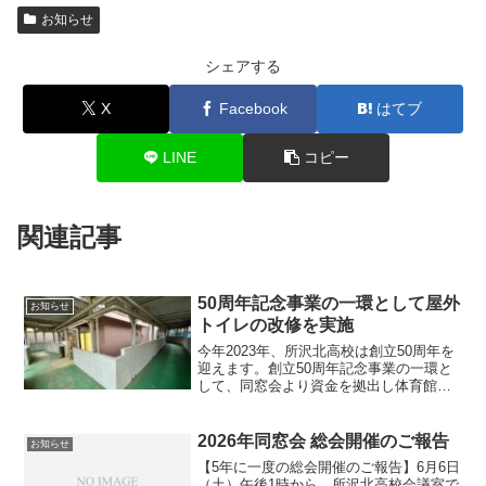
お知らせ
シェアする
X
Facebook
はてブ
LINE
コピー
関連記事
50周年記念事業の一環として屋外
お知らせ
トイレの改修を実施
今年2023年、所沢北高校は創立50周年を
迎えます。創立50周年記念事業の一環と
して、同窓会より資金を拠出し体育館脇
の屋外トイレの改修工事を実施しまし
た。同窓会ではこれまでも部室の改修や
グラウンドへの照明設置、校門の改修
2026年同窓会 総会開催のご報告
お知らせ
等、様々な施設整備に...
【5年に一度の総会開催のご報告】6月6日
（土）午後1時から、所沢北高校会議室で