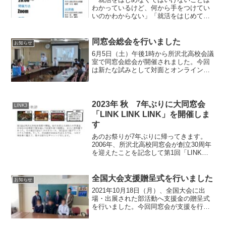
わかっているけど、何から手をつけてい
いのかわからない」「就活をはじめては
みたものの、やり方があっているか心
配」そんな所北出身の大学生・大学院
生・専門学校生向け就活イベントで
同窓会総会を行いました
お知らせ
す。・zoomを用いてのオンライ...
6月5日（土）午後1時から所沢北高校会議
室で同窓会総会が開催されました。今回
は新たな試みとして対面とオンラインを
組み合わせたハイブリッド方式での開催
となりました。しかしながら、会場のネ
ット環境の不調により、オンライン参加
の皆様には多大なるご...
2023年 秋 7年ぶりに大同窓会
LINK3
「LINK LINK LINK」を開催しま
す
あのお祭りが7年ぶりに帰ってきます。
2006年、所沢北高校同窓会が創立30周年
を迎えたことを記念して第1回「LINK
LINK LINK」を所沢北高校体育館で開催
しました。所北生が世代を越えて
「LINK」してほしいという思いから生ま
全国大会支援贈呈式を行いました
お知らせ
れたイベ...
2021年10月18日（月）、全国大会に出
場・出展された部活動へ支援金の贈呈式
を行いました。今回同窓会が支援を行っ
たのは陸上部と美術部です。陸上部は７
月３０日（金）～８月１日（日）に行わ