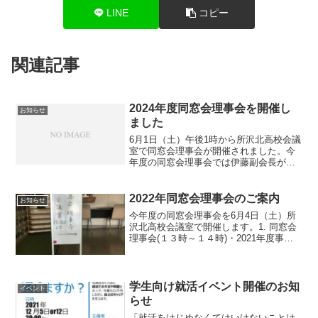
LINE
コピー
関連記事
2024年度同窓会理事会を開催し
お知らせ
ました
6月1日（土）午後1時から所沢北高校会議
室で同窓会理事会が開催されました。今
年度の同窓会理事会では伊藤副会長が議
長を務め、下記の議案を取り扱いまし
た。１号議案 2023（令和5）年度 事業報
告２号議案 2023（令和5）年度 収支決算
2022年同窓会理事会のご案内
お知らせ
報告３...
今年度の同窓会理事会を6月4日（土）所
沢北高校会議室で開催します。1. 同窓会
理事会(１３時～１４時)・2021年度事業
報告、会計報告・2022年度事業計画、予
算計画 他2.創立50周年に向けた準備会
議(１４時１０分～１５時３０分)☆参加
を...
学生向け就活イベント開催のお知
イベント
らせ
「就活をはじめなくてはいけないことは